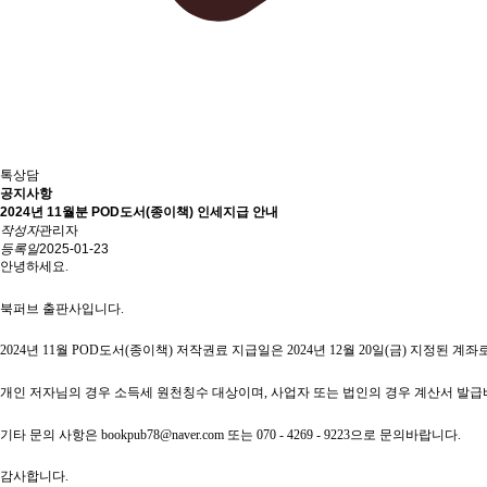
톡상담
공지사항
2024년 11월분 POD도서(종이책) 인세지급 안내
작성자
관리자
등록일
2025-01-23
안녕하세요
.
북퍼브 출판사입니다
.
2024
년
11
월
POD
도서(종이책) 저작권료 지급일은
2024
년
12
월
20
일
(금
)
지정된 계좌
개인 저자님의 경우 소득세 원천칭수 대상이며
,
사업자 또는 법인의 경우 계산서 발
기타 문의 사항은
bookpub78@naver.com
또는
070 - 4269 - 9223
으로 문의바랍니다
.
감사합니다
.